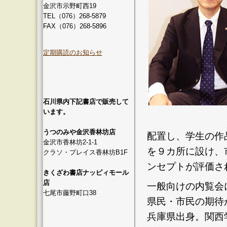
金沢市示野町西19
TEL（076）268-5879
FAX（076）268-5896
定期購読のお知らせ
石川県内下記書店で販売して
います。
うつのみや金沢香林坊店
配置し、学生の作
金沢市香林坊2-1-1
を９カ所に設け、
クラソ・プレイス香林坊B1F
ンセプトが評価さ
きくざわ書店ナッピィモール
店
一般向けの内覧会
七尾市藤野町口38
県民・市民の期待
兵庫県出身。関西