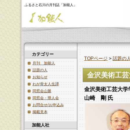
ふるさと石川の月刊誌「加能人」
カテゴリー
TOPページ
>
話題の
月刊 加能人
話題の人
金沢美術工芸
お知らせ
わが骨太人生譚
金沢美術工芸大学
同窓会山脈
山崎 剛 氏
同窓会・県人会
お問合せ/お申込み
掲載見本
加能人社