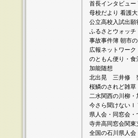
首長インタビュー
母校だより 看護
公立高校入試出願
ふるさとウォッチ
事故事件簿 朝市
広報ネットワーク
のともん便り・食
加能随想 …
北出晃 三井修 
桜鱗のされど雑
二水関西の川柳・
今さら聞けない
県人会・同窓会
寺井高同窓会関東
全国の石川県人会