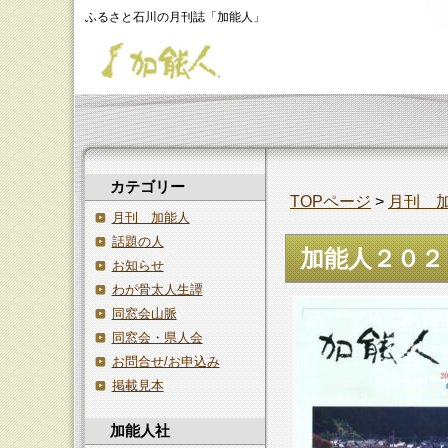
ふるさと石川の月刊誌「加能人」
カテゴリー
TOPページ
>
月刊 
月刊 加能人
話題の人
加能人２０２
お知らせ
わが骨太人生譚
同窓会山脈
同窓会・県人会
お問合せ/お申込み
掲載見本
加能人社