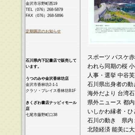
金沢市示野町西19
TEL（076）268-5879
FAX（076）268-5896
定期購読のお知らせ
スポーツ バスケ
石川県内下記書店で販売して
われら同期の桜
います。
人事・選挙 中谷
うつのみや金沢香林坊店
石川県出身者の動
金沢市香林坊2-1-1
クラソ・プレイス香林坊B1F
海外だより 台湾
県外ニュース 
きくざわ書店ナッピィモール
店
いしかわ縁者・ひ
七尾市藤野町口38
石川の動き 県内
北陸経済 能美に