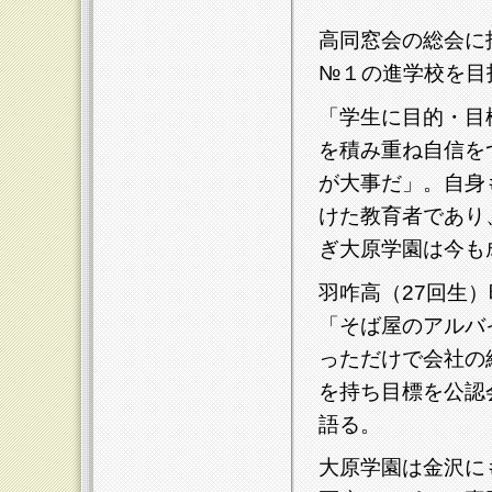
高同窓会の総会に
№１の進学校を目
「学生に目的・目
を積み重ね自信を
が大事だ」。自身
けた教育者であり
ぎ大原学園は今も
羽咋高（27回生
「そば屋のアルバ
っただけで会社の
を持ち目標を公認
語る。
大原学園は金沢に