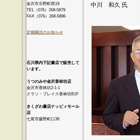
金沢市示野町西19
中川 和久 氏
TEL（076）268-5879
FAX（076）268-5896
定期購読のお知らせ
石川県内下記書店で販売して
います。
うつのみや金沢香林坊店
金沢市香林坊2-1-1
クラソ・プレイス香林坊B1F
きくざわ書店ナッピィモール
店
七尾市藤野町口38