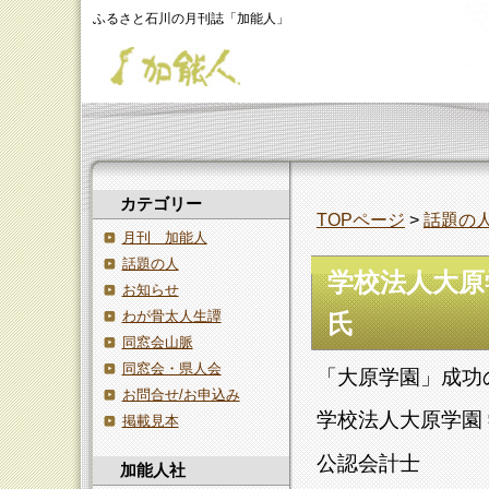
ふるさと石川の月刊誌「加能人」
カテゴリー
TOPページ
>
話題の
月刊 加能人
話題の人
学校法人大原
お知らせ
わが骨太人生譚
氏
同窓会山脈
同窓会・県人会
「大原学園」成功
お問合せ/お申込み
学校法人大原学園
掲載見本
公認会計士
加能人社