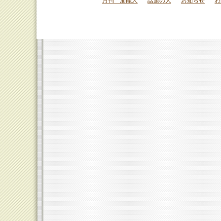
月刊 加能人
話題の人
お知らせ
わ