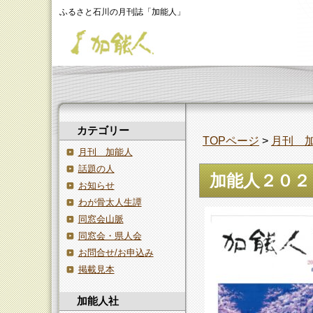
ふるさと石川の月刊誌「加能人」
カテゴリー
TOPページ
>
月刊 
月刊 加能人
話題の人
加能人２０２
お知らせ
わが骨太人生譚
同窓会山脈
同窓会・県人会
お問合せ/お申込み
掲載見本
加能人社