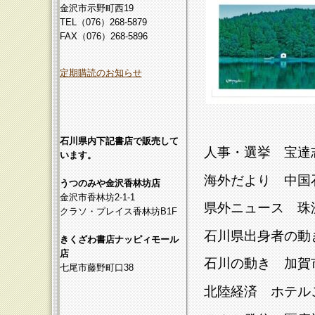
金沢市示野町西19
TEL（076）268-5879
FAX（076）268-5896
定期購読のお知らせ
石川県内下記書店で販売して
人事・選挙 宝達
います。
海外だより 中国
うつのみや金沢香林坊店
金沢市香林坊2-1-1
県外ニュース 珠
クラソ・プレイス香林坊B1F
石川県出身者の動
きくざわ書店ナッピィモール
店
石川の動き 加賀
七尾市藤野町口38
北陸経済 ホテル