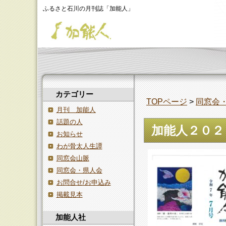
ふるさと石川の月刊誌「加能人」
カテゴリー
TOPページ
>
同窓会
月刊 加能人
話題の人
加能人２０２
お知らせ
わが骨太人生譚
同窓会山脈
同窓会・県人会
お問合せ/お申込み
掲載見本
加能人社