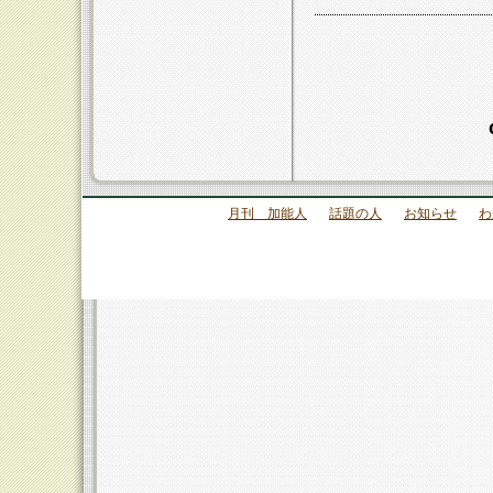
月刊 加能人
話題の人
お知らせ
わ