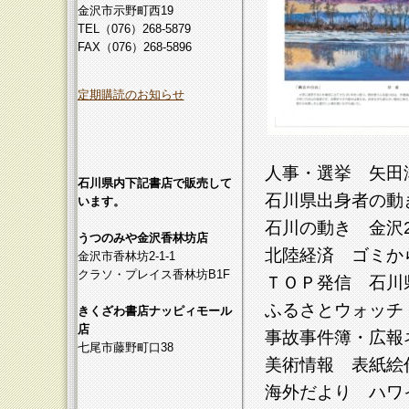
金沢市示野町西19
TEL（076）268-5879
FAX（076）268-5896
定期購読のお知らせ
人事・選挙 矢田
石川県内下記書店で販売して
石川県出身者の動
います。
石川の動き 金沢2
うつのみや金沢香林坊店
北陸経済 ゴミから
金沢市香林坊2-1-1
クラソ・プレイス香林坊B1F
ＴＯＰ発信 石川
ふるさとウォッチ
きくざわ書店ナッピィモール
店
事故事件簿・広報ネ
七尾市藤野町口38
美術情報 表紙絵作
海外だより ハワイ