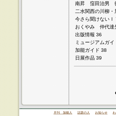
南昇 窪田治男 
二水関西の川柳・加
今さら聞けないＩＴ
おくやみ 仲代達矢
出版情報 36
ミュージアムガイド
加能ガイド 38
日展作品 39
月刊 加能人
話題の人
お知らせ
わ