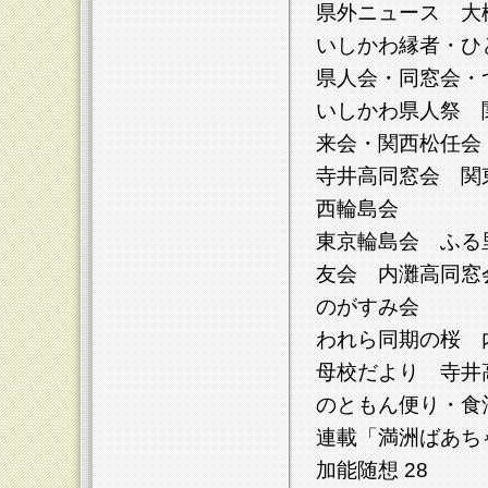
県外ニュース 大槍
いしかわ縁者・ひと
県人会・同窓会・つ
いしかわ県人祭 
来会・関西松任会
寺井高同窓会 関
西輪島会
東京輪島会 ふる
友会 内灘高同窓
のがすみ会
われら同期の桜 内
母校だより 寺井高
のともん便り・食酒
連載「満洲ばあちゃ
加能随想 28