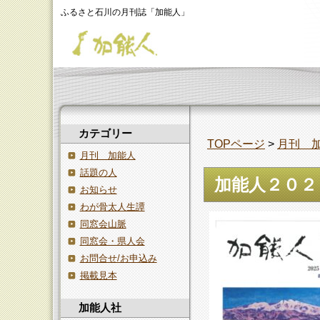
ふるさと石川の月刊誌「加能人」
カテゴリー
TOPページ
>
月刊 
月刊 加能人
話題の人
加能人２０２
お知らせ
わが骨太人生譚
同窓会山脈
同窓会・県人会
お問合せ/お申込み
掲載見本
加能人社