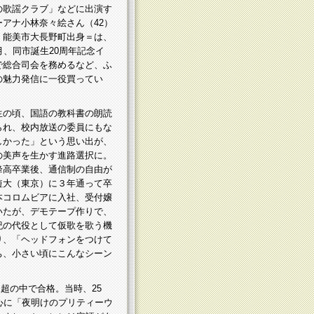
の歌謡クラブ」などに出演す
ーアナ小林奈々絵さん（42）
、能美市大長野町出身＝は、
月、同市誕生20周年記念イ
で総合司会を務めるなど、ふ
の魅力発信に一役買ってい
生の頃、国語の教科書の朗読
られ、校内放送の委員にもな
しかった」という思い出が、
の美声を生かす進路選択に。
峰高卒業後、通信制の自由が
短大（東京）に３年通って卒
本コロムビアに入社、受付嬢
いたが、デモテープ作りで、
紀の代役として仮歌を歌う機
り、「ヘッドフォンをつけて
ち、小さい頃にこんなシーン
超の中で合格。当時、25
心に「夜明けのプリティーウ