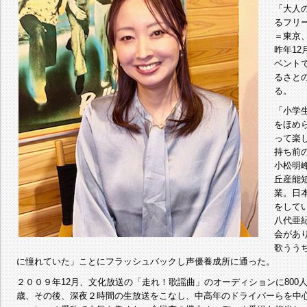
「大人
るフリ
＝東京
昨年12
ベント
るさと
る。
「小学
をほめ
って楽
持ち前
小松明
丘産能
業。日
をして
八代亜
会があ
歌うう
に憧れていた」ことにフラッシュバックし声優養成所に通った。
２００９年12月、文化放送の「走れ！歌謡曲」のオーディションに800人
歳、その後、深夜２時間の生放送をこなし、中高年のドライバーらを中