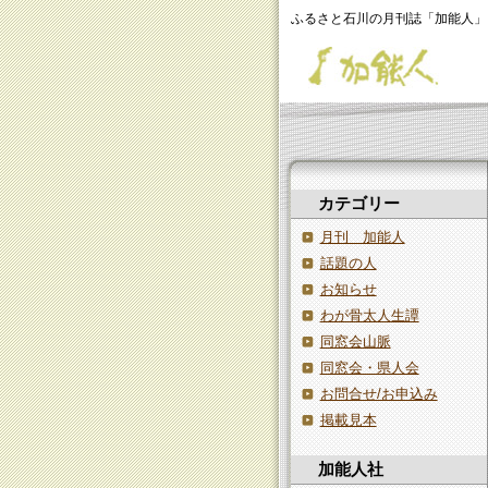
ふるさと石川の月刊誌「加能人」
カテゴリー
月刊 加能人
話題の人
お知らせ
わが骨太人生譚
同窓会山脈
同窓会・県人会
お問合せ/お申込み
掲載見本
加能人社