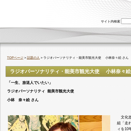
サイト内検索
TOPページ
>
話題の人
> ラジオパーソナリティ・能美市観光大使 小林奈々絵 さん
ラジオパーソナリティ・能美市観光大使 小林奈々絵
「一生、放送人でいたい」
ラジオパーソナリティ 能美市観光大使
小林 奈々絵 さん
文化放
組「走
ィを1