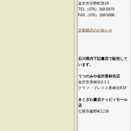
金沢市示野町西19
TEL（076）268-5879
FAX（076）268-5896
定期購読のお知らせ
石川県内下記書店で販売して
います。
うつのみや金沢香林坊店
金沢市香林坊2-1-1
クラソ・プレイス香林坊B1F
きくざわ書店ナッピィモール
店
七尾市藤野町口38