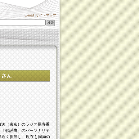
E-mail
|
サイトマップ
 さん
送（東京）のラジオ長寿番
れ！歌謡曲」のパーソナリテ
0年近く担当し、現在も同局の